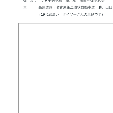
徒 歩： ＪＲ中央本線 勝川駅 南西へ徒歩20分
車 ： 高速道路→名古屋第二環状自動車道 勝川出口
（19号線沿い ダイソーさんの東側です）