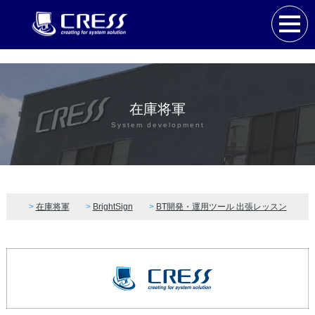
在庫将軍
System development
在庫将軍
BrightSign
BT開発・運用ツール 出張レッスン