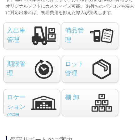
オリジナルソフトにカスタマイズ可能。 お持ちのパソコンや端末
に対応出来れば、初期費用を抑えた導入が実現します。
入出庫
備品管
管理
理
期限管
ロット
理
管理
ロケー
棚 卸
ション
管理
保守サポートのご案内