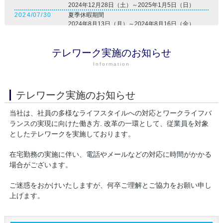
2024年12月28日（土）～2025年1月5日（日）
2024/07/30
夏季休暇期間
2024年8月13日（月）～2024年8月16日（金）
2024/04/25
ゴールデンウィーク休暇期間
2024年5月3日（金）～2024年5月6日（月）
テレワーク実施のお知らせ
2023/12/12
年末年始休業期間
2022年12月29日（金）～2024年1月4日（木）
Information
2023/08/03
8/14月・15火 夏季休暇とさせていただきます。
2023/04/25
ゴールデンウィーク休暇期間
2023年4月29日（土）～2023年5月7日（日）
テレワーク実施のお知らせ
2022/12/14
年末年始休業期間
2022年12月29日（木）～2023年1月4日（水）
当社は、社員の多様なライフスタイルへの対応とワークライフバ
2022/04/01
東京オフィス 開設いたしました。
ランスの実現に向けた働き方. 改革の一環として、従業員を対象
2021/10/19
大阪オフィス 開設いたしました。
としたテレワークを実施しております。
2021/08/04
8/13金 夏季休暇とさせていただきます。
2021/07/01
ホームページをリニューアルしました。
在宅勤務の実施に伴い、電話やメールなどの対応に時間がかかる
場合がございます。
ご迷惑をおかけいたしますが、何卒ご理解とご協力をお願い申し
上げます。